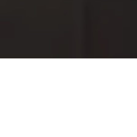
Gölcük İç Mimarlık
; sadece ev ya da ofis dekorasyonu ile sınırlı
olmayan; yaşam alanlarının ruhunu, işlevselliğini ve kullanıcı
konforunu ön planda tutan kapsamlı bir tasarım sürecini ifade
eder. Bu sürecin temelinde mekâna özel çözümler, ergonomi,